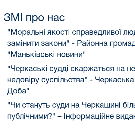
ЗМІ про нас
"Моральні якості справедливої л
замінити закони" - Районна громад
"Маньківські новини"
"Ч
еркаські судді скаржаться на н
недовіру суспільства" - Черкаська
Доба"
"Чи стануть суди на Черкащині бі
публічними?" – Інформаційне вид