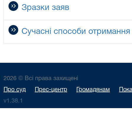
Зразки заяв
Сучасні способи отримання 
2026 © Всі права захищені
Про суд
Прес-центр
Громадянам
Пока
v1.38.1