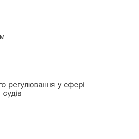
ям
о регулювання у сфері
 судів