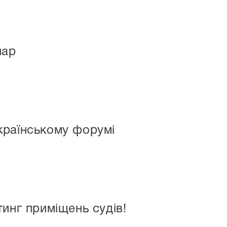
нар
українському форумі
инг приміщень судів!