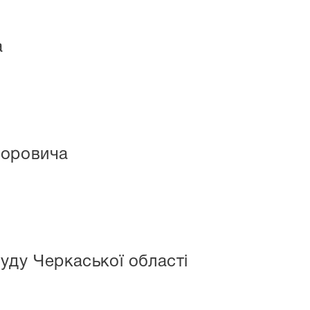
а
торовича
уду Черкаської області