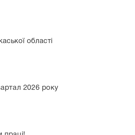
аської області
вартал 2026 року
 праці!