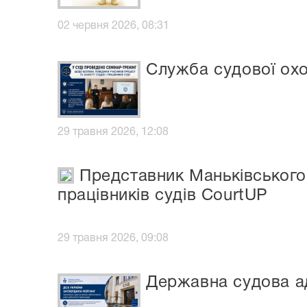
02 червня 2026, 08:31
Служба судової охо
29 травня 2026, 12:08
Представник Маньківського 
працівників судів CourtUP
29 травня 2026, 09:08
Державна судова ад