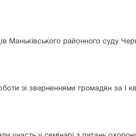
в Маньківського районного суду Черк
роботи зі зверненнями громадян за I к
ли участь у семінарі з питань охорони