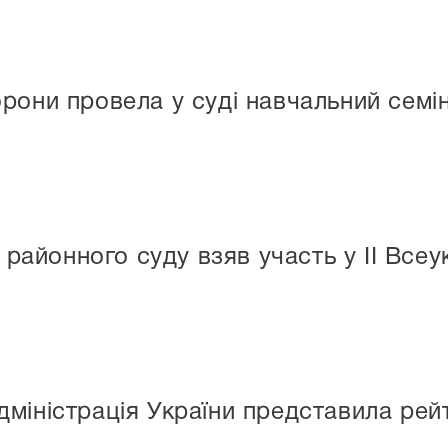
рони провела у суді навчальний семі
районного суду взяв участь у ІІ Все
міністрація України представила рейт