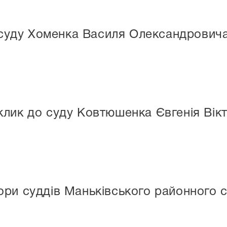
 суду Хоменка Василя Олександрович
лик до суду Ковтюшенка Євгенія Вік
ри суддів Маньківського районного с