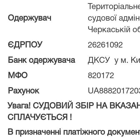
Територіальн
Одержувач
судової адмін
Черкаській о
ЄДРПОУ
26261092
Банк одержувача
ДКСУ у м. Ки
МФО
820172
Рахунок
UA888201720
Увага! СУДОВИЙ ЗБІР НА ВКАЗ
СПЛАЧУЄТЬСЯ !
В призначенні платіжного докумен