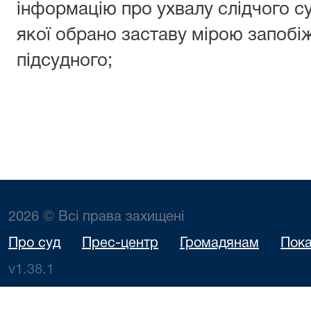
інформацію про ухвалу слідчого суд
якої обрано заставу мірою запобі
підсудного;
2026 © Всі права захищені
Про суд
Прес-центр
Громадянам
Пока
v1.38.1