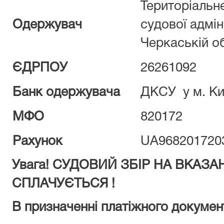
Територіальн
Одержувач
судової адмін
Черкаській о
ЄДРПОУ
26261092
Банк одержувача
ДКСУ у м. Ки
МФО
820172
Рахунок
UA968201720
Увага! СУДОВИЙ ЗБІР НА ВКАЗ
СПЛАЧУЄТЬСЯ !
В призначенні платіжного докумен